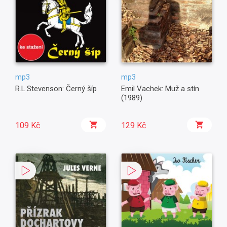
mp3
mp3
R.L.Stevenson: Černý šíp
Emil Vachek: Muž a stín
(1989)
109 Kč
129 Kč