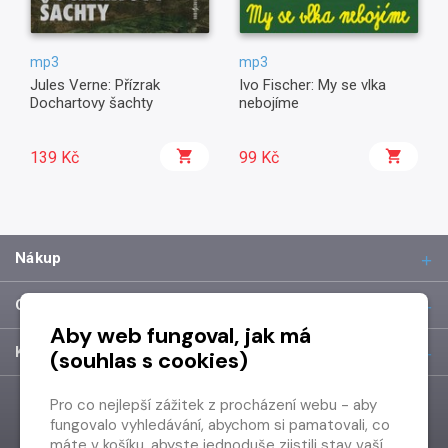
mp3
mp3
Jules Verne: Přízrak
Ivo Fischer: My se vlka
Dochartovy šachty
nebojíme
139 Kč
99 Kč
Nákup
O společnosti
Aby web fungoval, jak má
Kontakt
(souhlas s cookies)
Pro co nejlepší zážitek z procházení webu - aby
fungovalo vyhledávání, abychom si pamatovali, co
máte v košíku, abyste jednoduše zjistili stav vaší