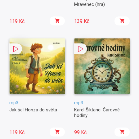
Mravenec (hra)
119 Kč
139 Kč
mp3
mp3
Jak šel Honza do světa
Karel Šiktanc: Čarovné
hodiny
119 Kč
99 Kč