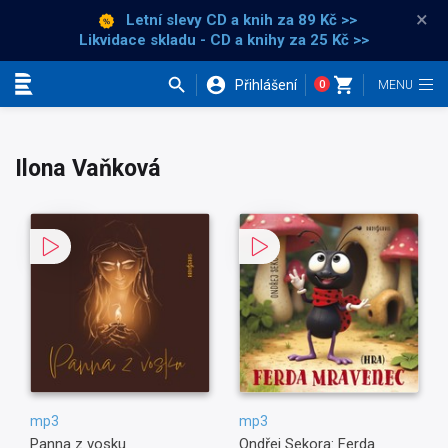
×
Letní slevy CD a knih
za 89 Kč >>
Likvidace skladu - CD a knihy za 25 Kč >>
Přihlášení
0
Kategorie
Ilona Vaňková
mp3
mp3
Panna z vosku
Ondřej Sekora: Ferda