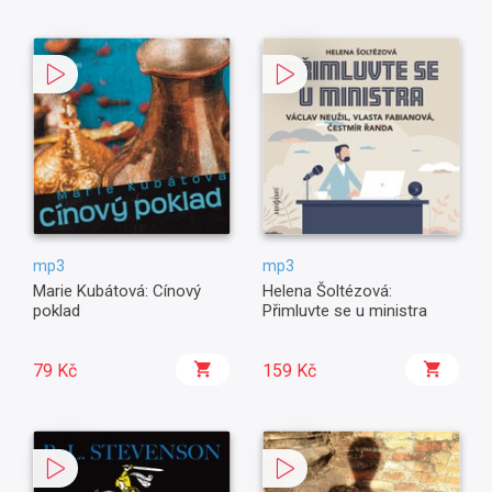
mp3
mp3
Marie Kubátová: Cínový
Helena Šoltézová:
poklad
Přimluvte se u ministra
79 Kč
159 Kč