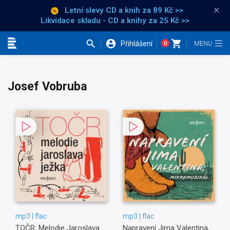
×
Letní slevy CD a knih
za 89 Kč >>
Likvidace skladu - CD a knihy za 25 Kč >>
Přihlášení
0
Kategorie
Josef Vobruba
mp3 | flac
mp3 | flac
TOČR: Melodie Jaroslava
Napravení Jima Valentina,