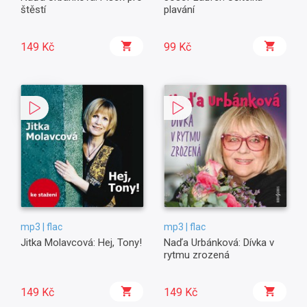
štěstí
plavání
149 Kč
99 Kč
mp3 | flac
mp3 | flac
Jitka Molavcová: Hej, Tony!
Naďa Urbánková: Dívka v
rytmu zrozená
149 Kč
149 Kč