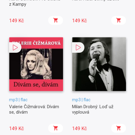
z Kampy
149 Kč
149 Kč
mp3 | flac
mp3 | flac
Valerie Čižmárová: Dívám
Milan Drobný: Loď už
se, dívám
vyplouvá
149 Kč
149 Kč