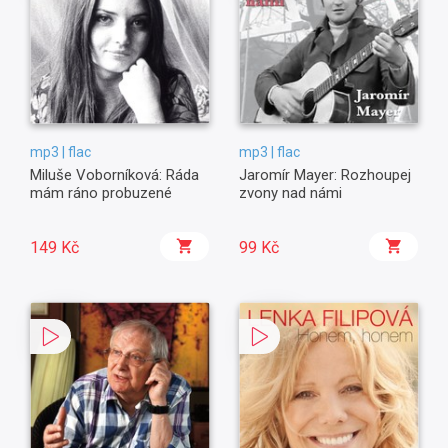
mp3 | flac
mp3 | flac
Miluše Voborníková: Ráda
Jaromír Mayer: Rozhoupej
mám ráno probuzené
zvony nad námi
149 Kč
99 Kč