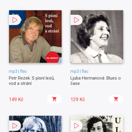
mp3 | flac
mp3 | flac
Petr Rezek: S písní lesů,
Ljuba Hermanová: Blues o
vod a strání
čase
149 Kč
129 Kč