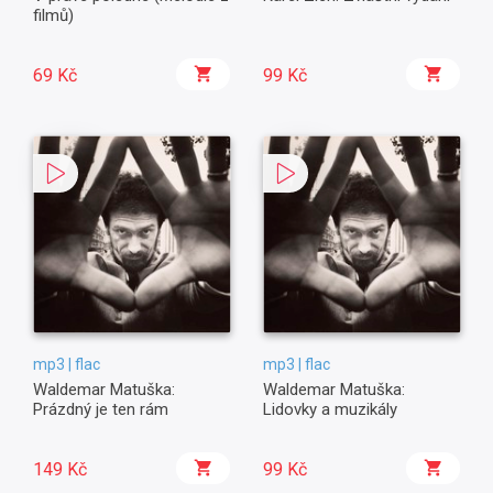
filmů)
69 Kč
99 Kč
mp3 | flac
mp3 | flac
Waldemar Matuška:
Waldemar Matuška:
Prázdný je ten rám
Lidovky a muzikály
149 Kč
99 Kč