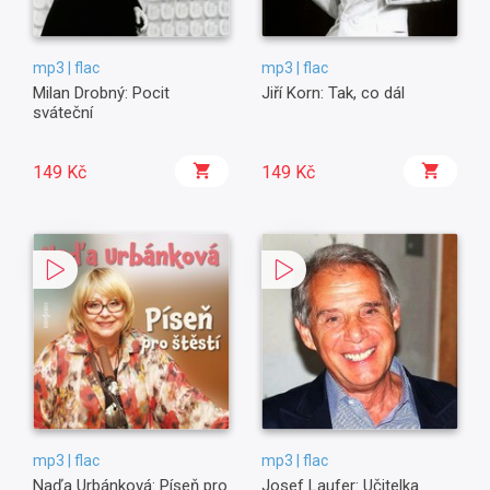
mp3 | flac
mp3 | flac
Milan Drobný: Pocit
Jiří Korn: Tak, co dál
sváteční
149 Kč
149 Kč
mp3 | flac
mp3 | flac
Naďa Urbánková: Píseň pro
Josef Laufer: Učitelka