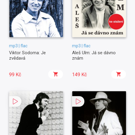
mp3 | flac
mp3 | flac
Viktor Sodoma: Je
Aleš Ulm: Já se dávno
zvědavá
znám
99 Kč
149 Kč