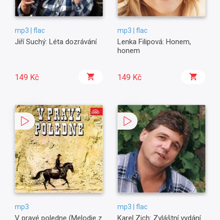
mp3 | flac
mp3 | flac
Jiří Suchý: Léta dozrávání
Lenka Filipová: Honem,
honem
149 Kč
149 Kč
mp3
mp3 | flac
V pravé poledne (Melodie z
Karel Zich: Zvláštní vydání