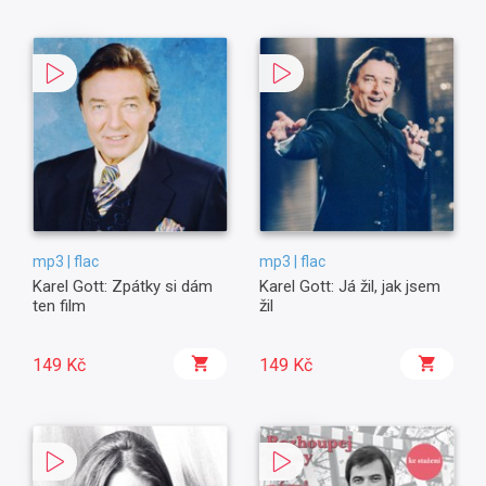
mp3 | flac
mp3 | flac
Karel Gott: Zpátky si dám
Karel Gott: Já žil, jak jsem
ten film
žil
149 Kč
149 Kč