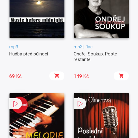
mp3
mp3 | flac
Hudba před půlnocí
Ondřej Soukup: Poste
restante
69 Kč
149 Kč