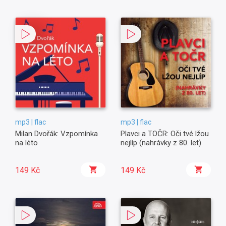
mp3 | flac
mp3 | flac
Milan Dvořák: Vzpomínka
Plavci a TOČR: Oči tvé lžou
na léto
nejlíp (nahrávky z 80. let)
149 Kč
149 Kč