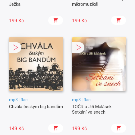
Ježka
mikromuzikál
199 Kč
199 Kč
mp3 | flac
mp3 | flac
Chvála českým big bandům
TOČR a Jiří Malásek:
Setkání ve snech
149 Kč
199 Kč