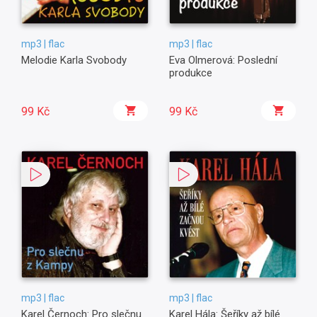
mp3 | flac
mp3 | flac
Melodie Karla Svobody
Eva Olmerová: Poslední
produkce
99 Kč
99 Kč
mp3 | flac
mp3 | flac
Karel Černoch: Pro slečnu
Karel Hála: Šeříky až bílé