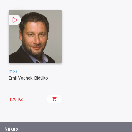
mp3
Emil Vachek: Bidýlko
129 Kč
Nákup