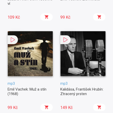
ví
109 Kč
99 Kč
mp3
mp3
Emil Vachek: Muž a stín
Kalidása, František Hrubín:
(1968)
Ztracený prsten
99 Kč
149 Kč