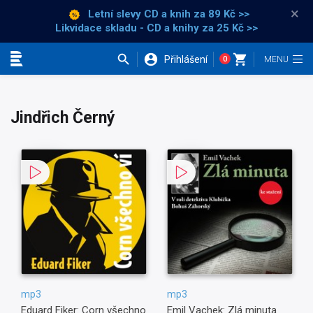
×
Letní slevy CD a knih
za 89 Kč >>
Likvidace skladu - CD a knihy za 25 Kč >>
Přihlášení
0
Kategorie
Jindřich Černý
mp3
mp3
Eduard Fiker: Corn všechno
Emil Vachek: Zlá minuta