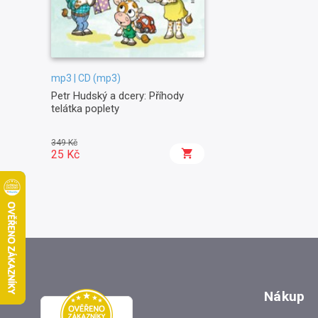
mp3 | CD (mp3)
Petr Hudský a dcery: Příhody
telátka poplety
349 Kč
25 Kč
Nákup