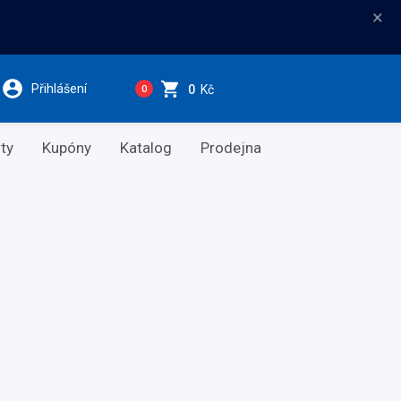
×
Přihlášení
0
Kč
0
ty
Kupóny
Katalog
Prodejna