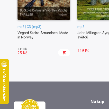
mp3 | CD (mp3)
mp3
Vegard Steiro Amundsen: Made
John Millington Syn
in Norway
světců
349 Kč
119 Kč
25 Kč
Nákup