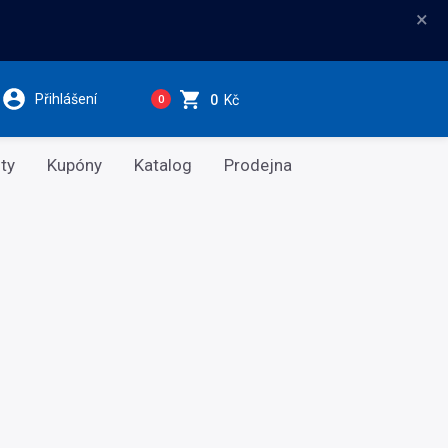
×
Přihlášení
0
Kč
0
ty
Kupóny
Katalog
Prodejna