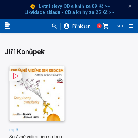
×
Letní slevy CD a knih
za 89 Kč >>
Likvidace skladu - CD a knihy za 25 Kč >>
Přihlášení
0
Kategorie
Jiří Konůpek
mp3
Správně vidíme jen srdcem