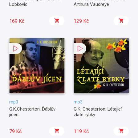
Lobkovic
Arthura Vaudreye
169 Kč
129 Kč
mp3
mp3
G.K.Chesterton: Ďáblův
G.K. Chesterton: Létající
jícen
zlaté rybky
79 Kč
119 Kč