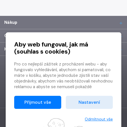
Nákup
O společnosti
Aby web fungoval, jak má
Kontakt
(souhlas s cookies)
Pro co nejlepší zážitek z procházení webu - aby
fungovalo vyhledávání, abychom si pamatovali, co
máte v košíku, abyste jednoduše zjistili stav vaší
objednávky, abychom vás neobtěžovali nevhodnou
reklamou a abyste se nemuseli pokaždé
přihlašovat.
Proto od vás potřebujeme souhlas se
Přijmout vše
Nastavení
zpracováním souborů cookies
, tj. malých souborů,
které se dočasně ukládají ve vašem prohlížeči.
Děkujeme, že nám ho dáte a pomůžete nám tak
Odmítnout vše
web zlepšovat.
Vytvořilo
Grand IT s.r.o.