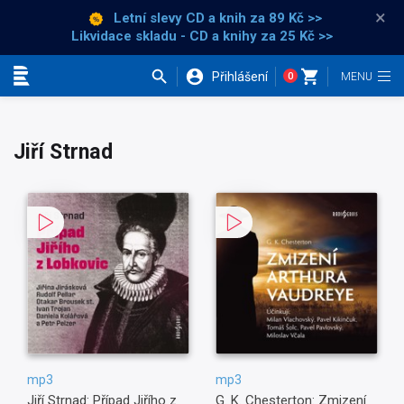
×
Letní slevy CD a knih
za 89 Kč >>
Likvidace skladu - CD a knihy za 25 Kč >>
Přihlášení
0
Kategorie
Jiří Strnad
mp3
mp3
Jiří Strnad: Případ Jiřího z
G. K. Chesterton: Zmizení