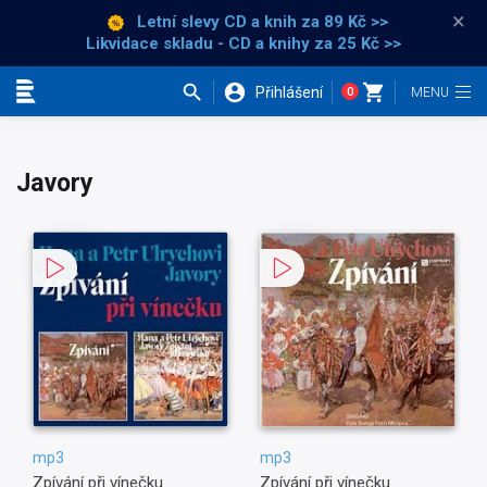
×
Letní slevy CD a knih
za 89 Kč >>
Likvidace skladu - CD a knihy za 25 Kč >>
Přihlášení
0
Kategorie
Javory
mp3
mp3
Zpívání při vínečku
Zpívání při vínečku