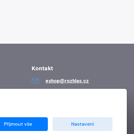
Kontakt
eshop@rozhlas.cz
724 819 319
Po - Pá 8:30 - 16:30
Přijmout vše
Nastavení