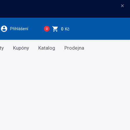
×
Přihlášení
0
Kč
0
ty
Kupóny
Katalog
Prodejna