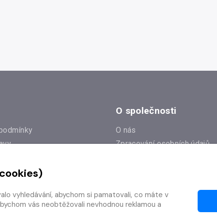
O společnosti
podmínky
O nás
avy
Zpracování osobních údajů
e
Zásady práce s cookies
 cookies)
Klub Radioservis
í dotazy
Kontakty
valo vyhledávání, abychom si pamatovali, co máte v
í od smlouvy
y, abychom vás neobtěžovali nevhodnou reklamou a