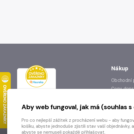
Nákup
Obchodní 
Ceny dopr
Reklamac
Aby web fungoval, jak má (souhlas s
Prodejna
Nejčastějš
Pro co nejlepší zážitek z procházení webu - aby fungo
Odstoupen
košíku, abyste jednoduše zjistili stav vaší objednávk
abyste se nemuseli pokaždé přihlašovat.