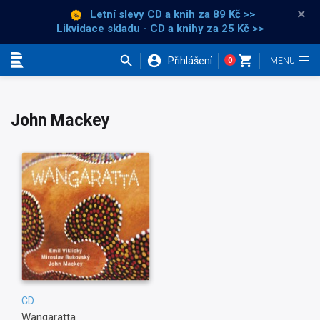
×
Letní slevy CD a knih
za 89 Kč >>
Likvidace skladu - CD a knihy za 25 Kč >>
Přihlášení
0
Kategorie
John Mackey
CD
Wangaratta