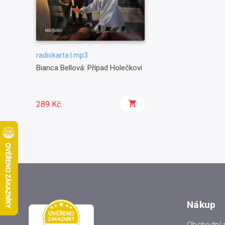
radiokarta | mp3
Bianca Bellová: Případ Holečkovi
289 Kč
Nákup
Obchodní 