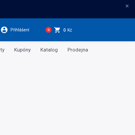
×
Přihlášení
0
Kč
0
ty
Kupóny
Katalog
Prodejna