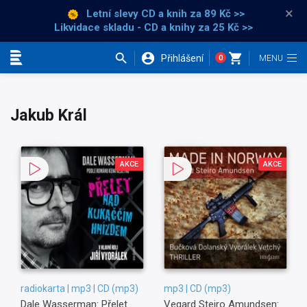
×
Letní slevy CD a knih
za 89 Kč >>
Likvidace skladu - CD a knihy za 25 Kč >>
Přihlášení
0
Kategorie
Jakub Král
AKCE
AKCE
radiokarta | mp3 | CD (mp3)
mp3 | CD (mp3)
Dale Wasserman: Přelet
Vegard Steiro Amundsen: