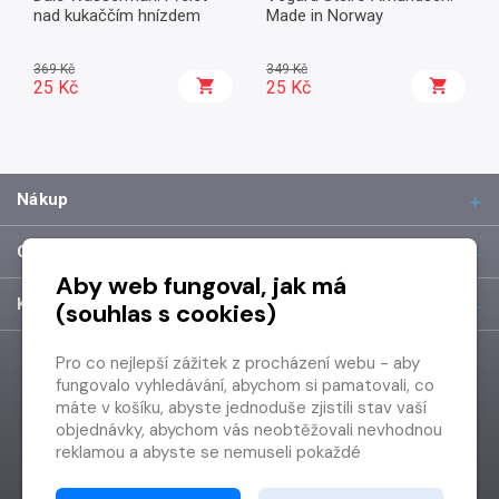
nad kukaččím hnízdem
Made in Norway
369 Kč
349 Kč
25 Kč
25 Kč
Nákup
O společnosti
Aby web fungoval, jak má
Kontakt
(souhlas s cookies)
Pro co nejlepší zážitek z procházení webu - aby
fungovalo vyhledávání, abychom si pamatovali, co
máte v košíku, abyste jednoduše zjistili stav vaší
objednávky, abychom vás neobtěžovali nevhodnou
reklamou a abyste se nemuseli pokaždé
přihlašovat.