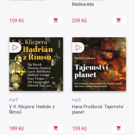
Maškaráda
159 Kč
209 Kč
mp3
mp3
V. K. Klicpera: Hadrián z
Hana Prošková: Tajemství
Římsů
planet
189 Kč
159 Kč