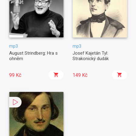
mp3
mp3
August Strindberg: Hra s
Josef Kajetán Tyl:
ohněm
Strakonický dudák
99 Kč
149 Kč