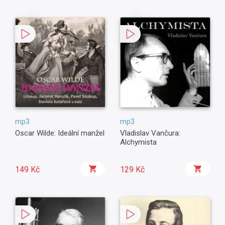
mp3
mp3
Oscar Wilde: Ideální manžel
Vladislav Vančura:
Alchymista
149 Kč
129 Kč