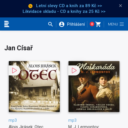
×
Letní slevy CD a knih
za 89 Kč >>
Likvidace skladu - CD a knihy za 25 Kč >>
Přihlášení
0
Kategorie
Jan Císař
mp3
mp3
Alois Jirásek: Otec
M. J. Lermontov: