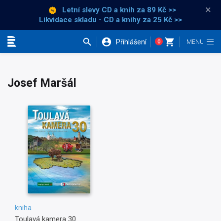
×
Letní slevy CD a knih
za 89 Kč >>
Likvidace skladu - CD a knihy za 25 Kč >>
Přihlášení
0
Kategorie
Josef Maršál
kniha
Toulavá kamera 30