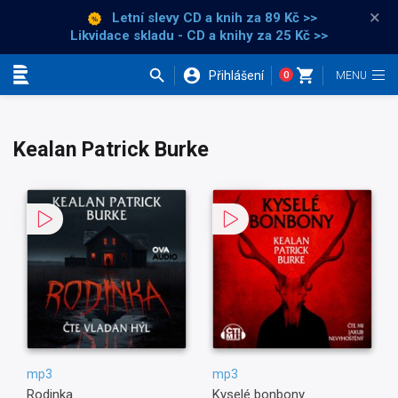
×
Letní slevy CD a knih
za 89 Kč >>
Likvidace skladu - CD a knihy za 25 Kč >>
Přihlášení
0
Kategorie
Kealan Patrick Burke
mp3
mp3
Rodinka
Kyselé bonbony