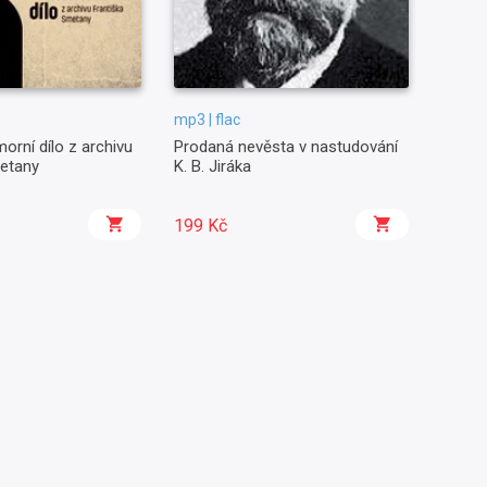
mp3 | flac
orní dílo z archivu
Prodaná nevěsta v nastudování
metany
K. B. Jiráka
199 Kč