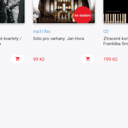
mp3 | flac
CD
é kvartety /
Sólo pro varhany: Jan Hora
Ztracené kom
o
Františka S
99 Kč
199 Kč