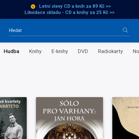
Letní slevy CD a knih
za 89 Kč >>
Likvidace skladu - CD a knihy za 25 Kč >>
Vyhledávání
Hudba
Knihy
E-knihy
DVD
Radiokarty
No