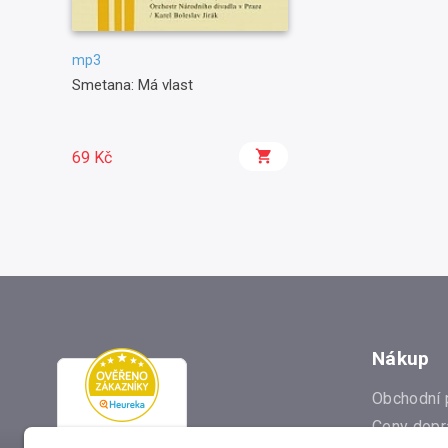
mp3
Smetana: Má vlast
69 Kč
Nákup
Obchodní 
Ceny dopr