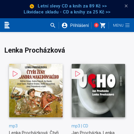
×
Letní slevy CD a knih
za 89 Kč >>
Likvidace skladu - CD a knihy za 25 Kč >>
Přihlášení
0
Kategorie
Lenka Procházková
mp3
mp3 | CD
Lenka Procházková: Čtyři
Jan Procházka, Lenka