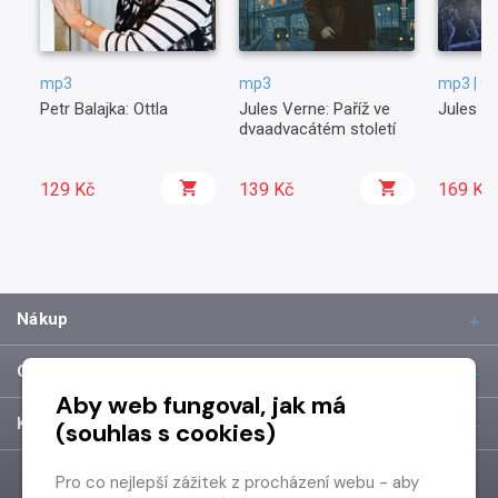
mp3
mp3
mp3 | C
Petr Balajka: Ottla
Jules Verne: Paříž ve
Jules V
dvaadvacátém století
129 Kč
139 Kč
169 Kč
Nákup
O společnosti
Aby web fungoval, jak má
Kontakt
(souhlas s cookies)
Pro co nejlepší zážitek z procházení webu - aby