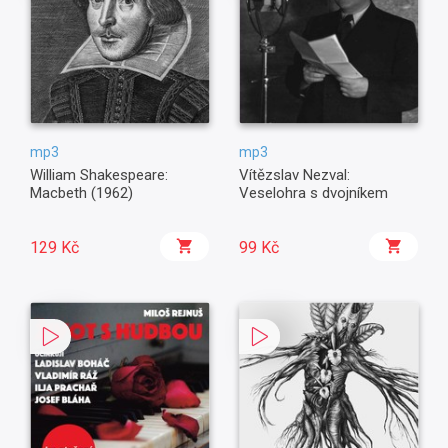
mp3
mp3
William Shakespeare:
Vítězslav Nezval:
Macbeth (1962)
Veselohra s dvojníkem
129 Kč
99 Kč