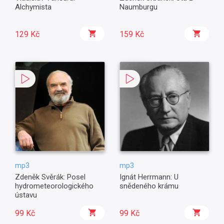
Alchymista
Naumburgu
129 Kč
159 Kč
mp3
mp3
Zdeněk Svěrák: Posel
Ignát Herrmann: U
hydrometeorologického
snědeného krámu
ústavu
99 Kč
99 Kč