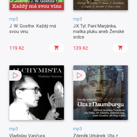
mp3
mp3
J. W. Goethe: Každý má
J.K.Tyl: Paní Marjánka,
svou vinu
matka pluku aneb Ženské
srdce
119 Kč
139 Kč
mp3
mp3
Vladislav Vančura:
Zdeněk Urbánek: Uta z