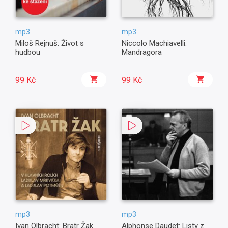
mp3
mp3
Miloš Rejnuš: Život s
Niccolo Machiavelli:
hudbou
Mandragora
99 Kč
99 Kč
mp3
mp3
Ivan Olbracht: Bratr Žak
Alphonse Daudet: Listy z