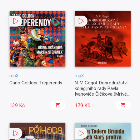
mp3
mp3
Carlo Goldoni: Treperendy
N. V. Gogol: Dobrodružství
kolegijního rady Pavla
Ivanoviče Čičikova (Mrtvé
duše)
139 Kč
179 Kč