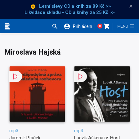
×
Letní slevy CD a knih
za 89 Kč >>
Likvidace skladu - CD a knihy za 25 Kč >>
Přihlášení
0
Kategorie
Miroslava Hajská
mp3
mp3
Jaromír Ptáček:
Ludvík Aškenazy: Host