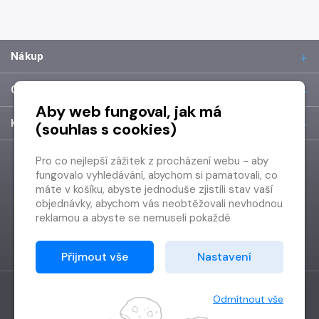
Nákup
O společnosti
Aby web fungoval, jak má
Kontakt
(souhlas s cookies)
Pro co nejlepší zážitek z procházení webu - aby
fungovalo vyhledávání, abychom si pamatovali, co
máte v košíku, abyste jednoduše zjistili stav vaší
objednávky, abychom vás neobtěžovali nevhodnou
reklamou a abyste se nemuseli pokaždé
přihlašovat.
Proto od vás potřebujeme souhlas se
Přijmout vše
Nastavení
zpracováním souborů cookies
, tj. malých souborů,
které se dočasně ukládají ve vašem prohlížeči.
Děkujeme, že nám ho dáte a pomůžete nám tak
Odmítnout vše
web zlepšovat.
Vytvořilo
Grand IT s.r.o.