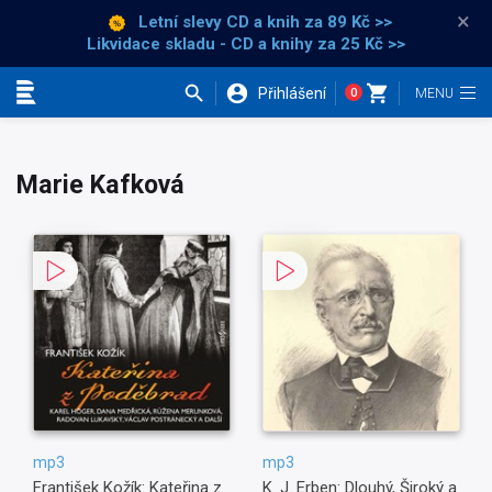
×
Letní slevy CD a knih
za 89 Kč >>
Likvidace skladu - CD a knihy za 25 Kč >>
Přihlášení
0
Kategorie
Marie Kafková
mp3
mp3
František Kožík: Kateřina z
K. J. Erben: Dlouhý, Široký a