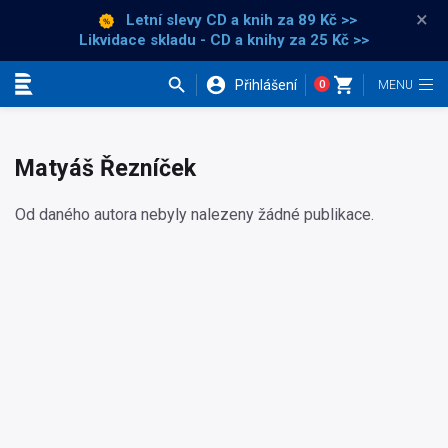
×
Letní slevy CD a knih
za 89 Kč >>
Likvidace skladu - CD a knihy za 25 Kč >>
Přihlášení
0
Kategorie
Matyáš Řezníček
Od daného autora nebyly nalezeny žádné publikace.