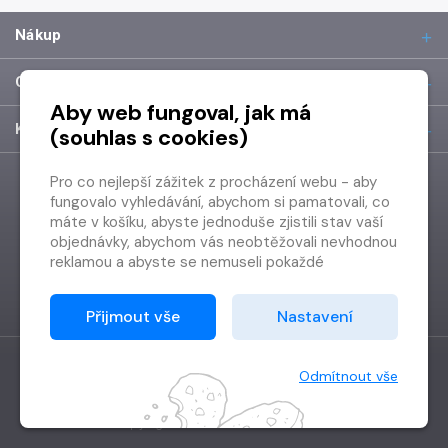
Nákup
O společnosti
Aby web fungoval, jak má
Kontakt
(souhlas s cookies)
Pro co nejlepší zážitek z procházení webu - aby
fungovalo vyhledávání, abychom si pamatovali, co
máte v košíku, abyste jednoduše zjistili stav vaší
objednávky, abychom vás neobtěžovali nevhodnou
reklamou a abyste se nemuseli pokaždé
přihlašovat.
Proto od vás potřebujeme souhlas se
Přijmout vše
Nastavení
zpracováním souborů cookies
, tj. malých souborů,
které se dočasně ukládají ve vašem prohlížeči.
Děkujeme, že nám ho dáte a pomůžete nám tak
Odmítnout vše
web zlepšovat.
Vytvořilo
Grand IT s.r.o.
Copyright © 2026 Radioservis a.s.