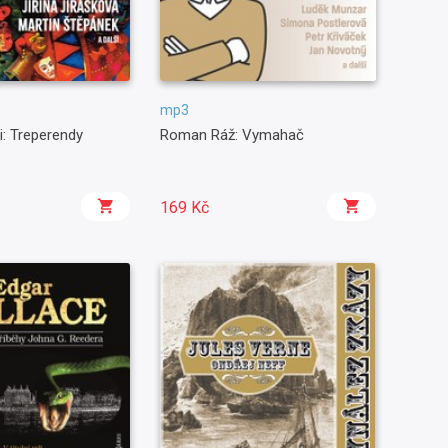
mp3
i: Treperendy
Roman Ráž: Vymahač
169 Kč