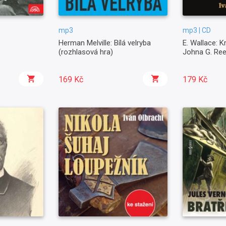
mp3
mp3 | CD
Herman Melville: Bílá velryba
E. Wallace: K
(rozhlasová hra)
Johna G. Re
169 Kč
179 Kč