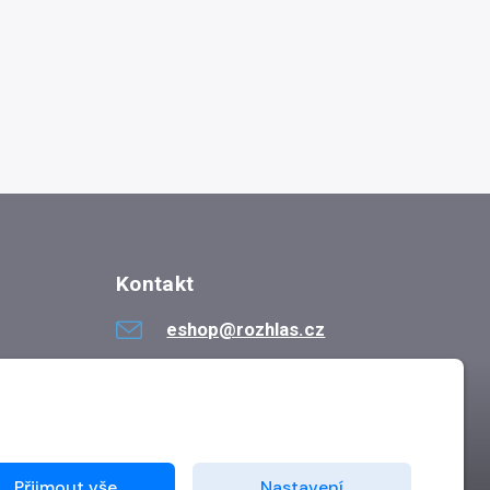
Kontakt
eshop@rozhlas.cz
724 819 319
Po - Pá 8:30 - 16:30
Přijmout vše
Nastavení