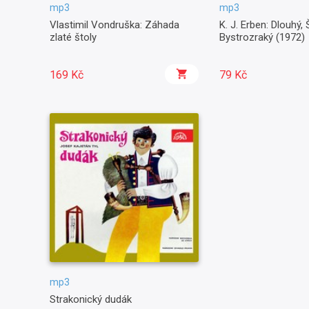
mp3
mp3
Vlastimil Vondruška: Záhada
K. J. Erben: Dlouhý, 
zlaté štoly
Bystrozraký (1972)
169 Kč
79 Kč
mp3
Strakonický dudák