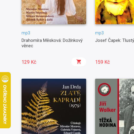
mp3
mp3
Drahomíra Měsková: Dožínkový
Josef Čapek: Tlust
věnec
129 Kč
159 Kč