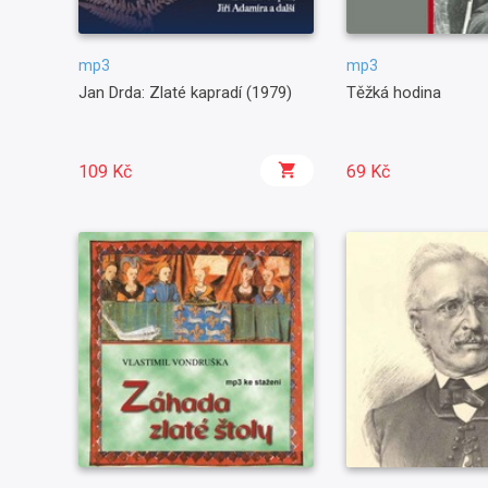
mp3
mp3
Jan Drda: Zlaté kapradí (1979)
Těžká hodina
109 Kč
69 Kč