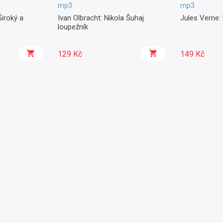
mp3
mp3
Široký a
Ivan Olbracht: Nikola Šuhaj
Jules Verne: 
loupežník
129 Kč
149 Kč