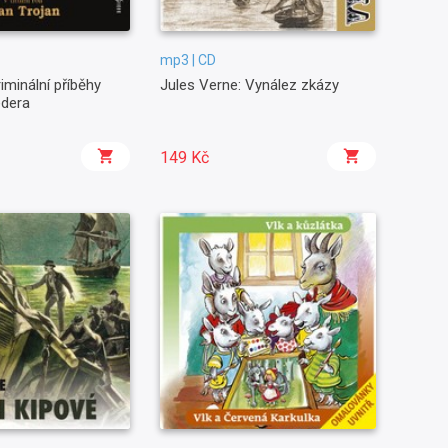
mp3 | CD
riminální příběhy
Jules Verne: Vynález zkázy
edera
149 Kč