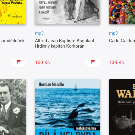
mp3
mp3
ý pradědeček
Alfred Jean Baptiste Assolant:
Carlo Goldon
Hrdinný kapitán Korkorán
169 Kč
139 Kč