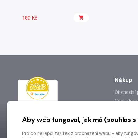
189 Kč
Nákup
Obchodní 
Ceny dopr
Reklamac
Aby web fungoval, jak má (souhlas s
Prodejna
Nejčastějš
Pro co nejlepší zážitek z procházení webu - aby fungo
Odstoupen