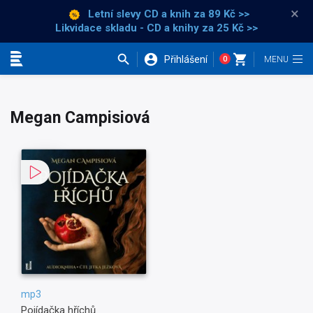
×
Letní slevy CD a knih
za 89 Kč >>
Likvidace skladu - CD a knihy za 25 Kč >>
Přihlášení
0
Kategorie
Megan Campisiová
mp3
Pojídačka hříchů