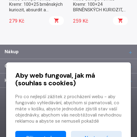
Kremr: 100+25 brněnských
Kremr: 100+24
kuriozit, absurdit a
BRNĚNSKÝCH KURIOZIT,
bizarností
ABSURDIT A BIZARNOSTÍ
279 Kč
259 Kč
Nákup
O společnosti
Aby web fungoval, jak má
Kontakt
(souhlas s cookies)
Pro co nejlepší zážitek z procházení webu - aby
fungovalo vyhledávání, abychom si pamatovali, co
máte v košíku, abyste jednoduše zjistili stav vaší
objednávky, abychom vás neobtěžovali nevhodnou
reklamou a abyste se nemuseli pokaždé
přihlašovat.