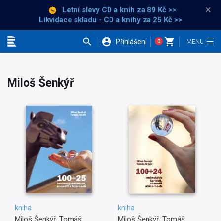
×
Letní slevy CD a knih
za 89 Kč >>
Likvidace skladu - CD a knihy za 25 Kč >>
Přihlášení
0
Kategorie
Miloš Šenkýř
kniha
kniha
Miloš Šenkýř, Tomáš
Miloš Šenkýř, Tomáš