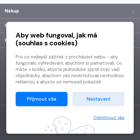
Nákup
O společnosti
Aby web fungoval, jak má
Kontakt
(souhlas s cookies)
Pro co nejlepší zážitek z procházení webu - aby
fungovalo vyhledávání, abychom si pamatovali, co
máte v košíku, abyste jednoduše zjistili stav vaší
objednávky, abychom vás neobtěžovali nevhodnou
reklamou a abyste se nemuseli pokaždé
přihlašovat.
Proto od vás potřebujeme souhlas se
Přijmout vše
Nastavení
zpracováním souborů cookies
, tj. malých souborů,
které se dočasně ukládají ve vašem prohlížeči.
Děkujeme, že nám ho dáte a pomůžete nám tak
Odmítnout vše
web zlepšovat.
Vytvořilo
Grand IT s.r.o.
Copyright © 2026 Radioservis a.s.