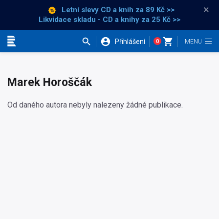
×
Letní slevy CD a knih
za 89 Kč >>
Likvidace skladu - CD a knihy za 25 Kč >>
Přihlášení
0
Kategorie
Marek Horoščák
Od daného autora nebyly nalezeny žádné publikace.