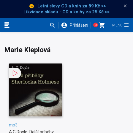
×
Letní slevy CD a knih
za 89 Kč >>
Likvidace skladu - CD a knihy za 25 Kč >>
Přihlášení
0
Kategorie
Marie Kleplová
mp3
A.C.Doyle: Další příběhy