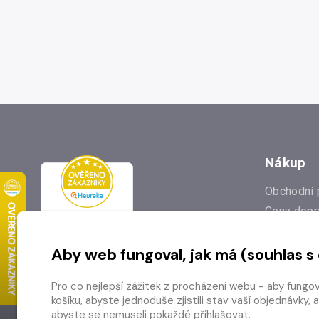
Nákup
Obchodní 
Ceny dopr
Reklamac
Aby web fungoval, jak má (souhlas s
Prodejna
Nejčastějš
Pro co nejlepší zážitek z procházení webu - aby fungo
Odstoupen
košíku, abyste jednoduše zjistili stav vaší objednávk
abyste se nemuseli pokaždé přihlašovat.