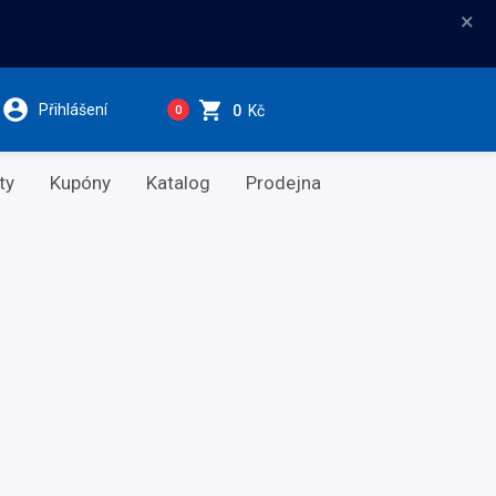
×
Přihlášení
0
Kč
0
ty
Kupóny
Katalog
Prodejna