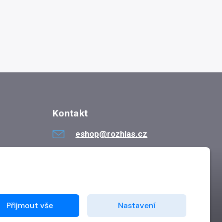
Kontakt
eshop@rozhlas.cz
724 819 319
Po - Pá 8:30 - 16:30
Přijmout vše
Nastavení