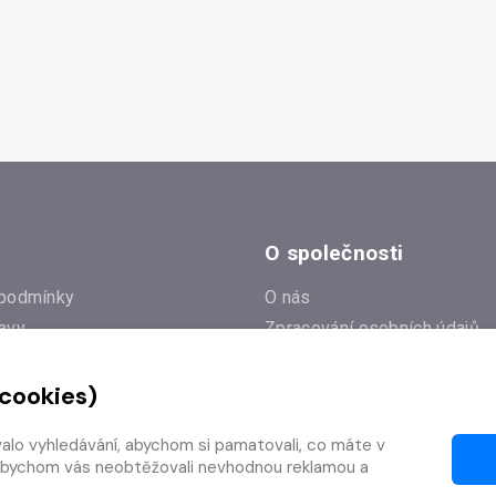
O společnosti
podmínky
O nás
avy
Zpracování osobních údajů
e
Zásady práce s cookies
 cookies)
Klub Radioservis
í dotazy
Kontakty
valo vyhledávání, abychom si pamatovali, co máte v
í od smlouvy
y, abychom vás neobtěžovali nevhodnou reklamou a