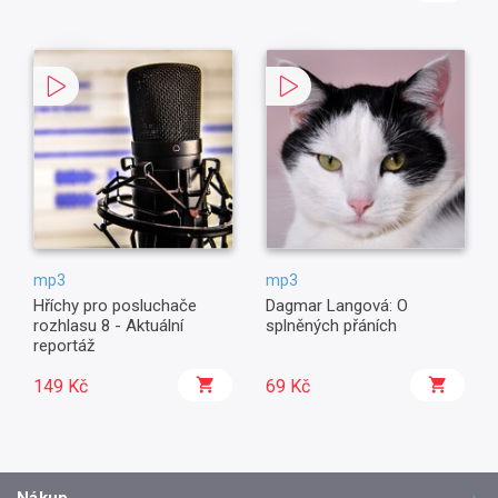
mp3
mp3
Hříchy pro posluchače
Dagmar Langová: O
rozhlasu 8 - Aktuální
splněných přáních
reportáž
149 Kč
69 Kč
Nákup