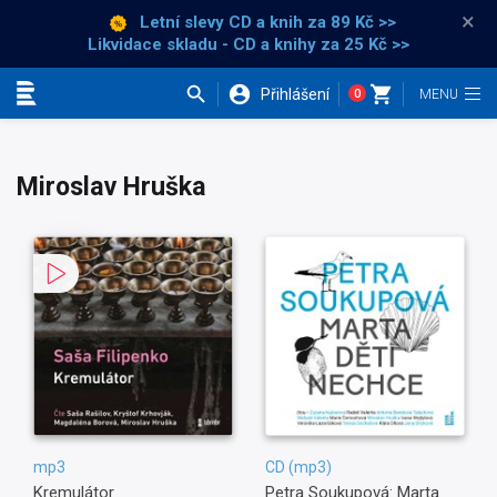
×
Letní slevy CD a knih
za 89 Kč >>
Likvidace skladu - CD a knihy za 25 Kč >>
Přihlášení
0
Kategorie
Miroslav Hruška
mp3
CD (mp3)
Kremulátor
Petra Soukupová: Marta