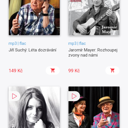
mp3 | flac
mp3 | flac
Jiří Suchý: Léta dozrávání
Jaromír Mayer: Rozhoupej
zvony nad námi
149 Kč
99 Kč