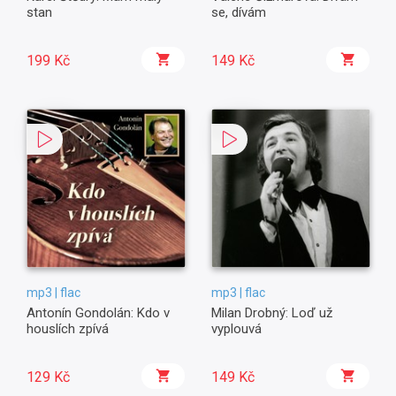
stan
se, dívám
199 Kč
149 Kč
mp3 | flac
mp3 | flac
Antonín Gondolán: Kdo v
Milan Drobný: Loď už
houslích zpívá
vyplouvá
129 Kč
149 Kč