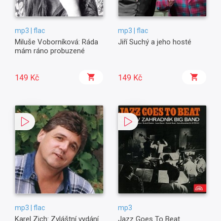
mp3 | flac
mp3 | flac
Miluše Voborníková: Ráda
Jiří Suchý a jeho hosté
mám ráno probuzené
149 Kč
149 Kč
mp3 | flac
mp3
Karel Zich: Zvláštní vydání
Jazz Goes To Beat