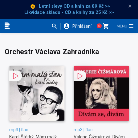
×
Letní slevy CD a knih
za 89 Kč >>
Likvidace skladu - CD a knihy za 25 Kč >>
Přihlášení
0
Kategorie
Orchestr Václava Zahradníka
mp3 | flac
mp3 | flac
Karel Štědrý: Mám malý
Valerie Čižmárová: Dívám