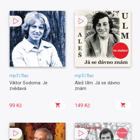
mp3 | flac
mp3 | flac
Viktor Sodoma: Je
Aleš Ulm: Já se dávno
zvědavá
znám
99 Kč
149 Kč