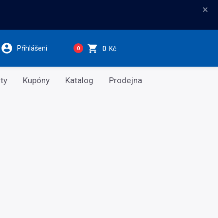
×
Přihlášení
0
Kč
0
ty
Kupóny
Katalog
Prodejna