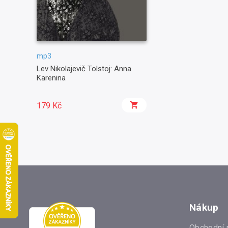
mp3
Lev Nikolajevič Tolstoj: Anna
Karenina
179 Kč
Nákup
Obchodní 