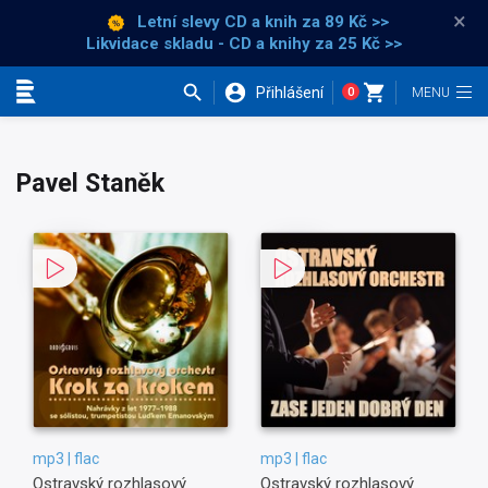
×
Letní slevy CD a knih
za 89 Kč >>
Likvidace skladu - CD a knihy za 25 Kč >>
Přihlášení
0
Kategorie
Pavel Staněk
mp3 | flac
mp3 | flac
Ostravský rozhlasový
Ostravský rozhlasový