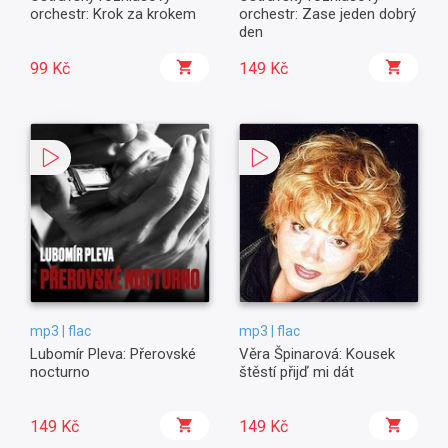
orchestr: Krok za krokem
orchestr: Zase jeden dobrý
den
99 Kč
149 Kč
mp3 | flac
mp3 | flac
Lubomír Pleva: Přerovské
Věra Špinarová: Kousek
nocturno
štěstí přijď mi dát
149 Kč
149 Kč