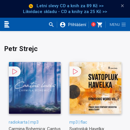
×
Letní slevy CD a knih
za 89 Kč >>
Likvidace skladu - CD a knihy za 25 Kč >>
Přihlášení
0
Kategorie
Petr Strejc
radiokarta | mp3
mp3 | flac
Carmina Bohemica: Cantus
Svatopluk Havelka: