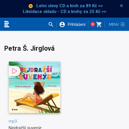
×
Letní slevy CD a knih
za 89 Kč >>
Likvidace skladu - CD a knihy za 25 Kč >>
Přihlášení
0
Kategorie
Petra Š. Jirglová
mp3
Nejdražší suvenýr