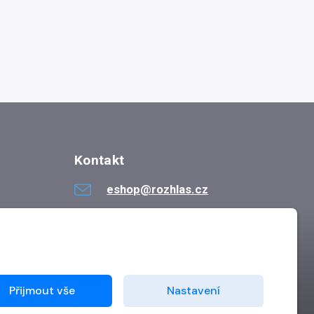
Kontakt
eshop@rozhlas.cz
724 819 319
Po - Pá 8:30 - 16:30
Přijmout vše
Nastavení