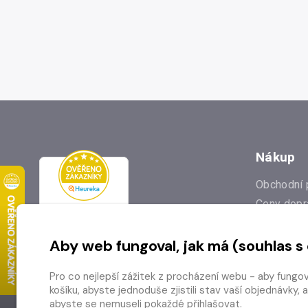
Nákup
Obchodní 
Ceny dopr
Reklamac
Aby web fungoval, jak má (souhlas s
Prodejna
Nejčastějš
Pro co nejlepší zážitek z procházení webu - aby fungo
Odstoupen
košíku, abyste jednoduše zjistili stav vaší objednávk
abyste se nemuseli pokaždé přihlašovat.