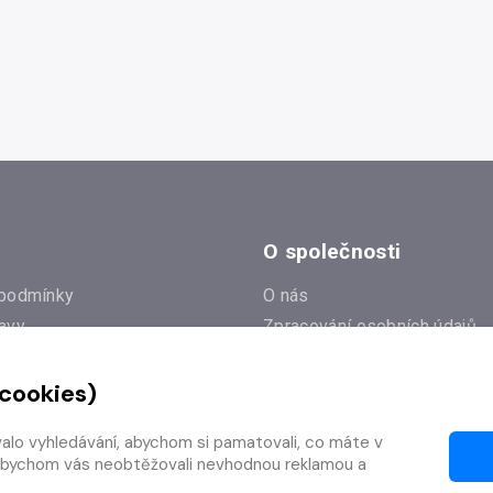
O společnosti
podmínky
O nás
avy
Zpracování osobních údajů
e
Zásady práce s cookies
 cookies)
Klub Radioservis
í dotazy
Kontakty
valo vyhledávání, abychom si pamatovali, co máte v
í od smlouvy
y, abychom vás neobtěžovali nevhodnou reklamou a