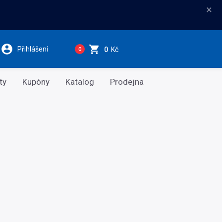
×
Přihlášení
0
Kč
0
ty
Kupóny
Katalog
Prodejna