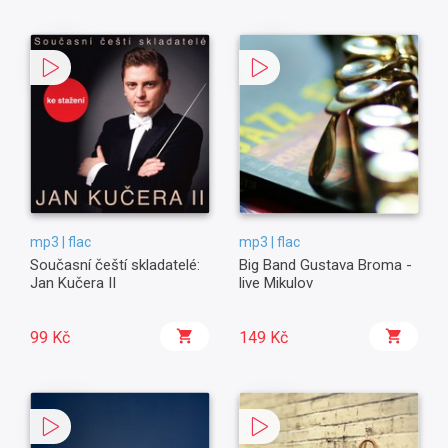
mp3 | flac
mp3 | flac
Současní čeští skladatelé:
Big Band Gustava Broma -
Jan Kučera II
live Mikulov
99 Kč
149 Kč