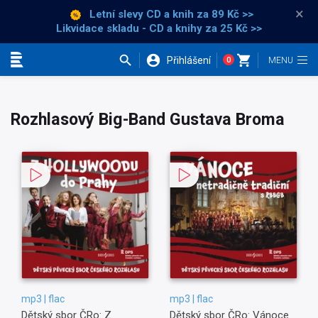
×
Letní slevy CD a knih
za 89 Kč >>
Likvidace skladu - CD a knihy za 25 Kč >>
Přihlášení
0
Kategorie
Rozhlasový Big-Band Gustava Broma
mp3 | flac
mp3 | flac
Dětský sbor ČRo: Z
Dětský sbor ČRo: Vánoce