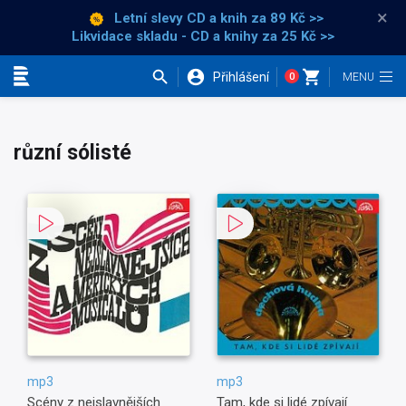
×
Letní slevy CD a knih
za 89 Kč >>
Likvidace skladu - CD a knihy za 25 Kč >>
Přihlášení
0
Kategorie
různí sólisté
mp3
mp3
Scény z nejslavnějších
Tam, kde si lidé zpívají