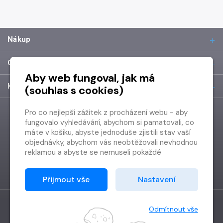
Nákup
O společnosti
Aby web fungoval, jak má
Kontakt
(souhlas s cookies)
Pro co nejlepší zážitek z procházení webu - aby
fungovalo vyhledávání, abychom si pamatovali, co
máte v košíku, abyste jednoduše zjistili stav vaší
objednávky, abychom vás neobtěžovali nevhodnou
reklamou a abyste se nemuseli pokaždé
přihlašovat.
Proto od vás potřebujeme souhlas se
Přijmout vše
Nastavení
zpracováním souborů cookies
, tj. malých souborů,
které se dočasně ukládají ve vašem prohlížeči.
Děkujeme, že nám ho dáte a pomůžete nám tak
Odmítnout vše
web zlepšovat.
Vytvořilo
Grand IT s.r.o.