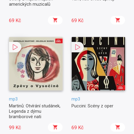
amerických muzicalů
69 Kč
69 Kč
mp3
mp3
Martinů: Otvírání studánek,
Puccini: Scény z oper
Legenda z dýmu
bramborové nati
99 Kč
69 Kč