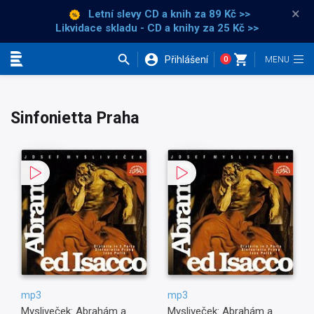
×
Letní slevy CD a knih
za 89 Kč >>
Likvidace skladu - CD a knihy za 25 Kč >>
Přihlášení
0
Kategorie
Sinfonietta Praha
mp3
mp3
Mysliveček: Abrahám a
Mysliveček: Abrahám a