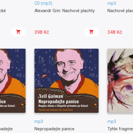
CD (mp3)
mp3
cké
Alexandr Grin: Nachové plachty
Nachové pla
398 Kč
348 Kč
mp3
mp3
padejte
Nepropadejte panice
Tyhle fragme