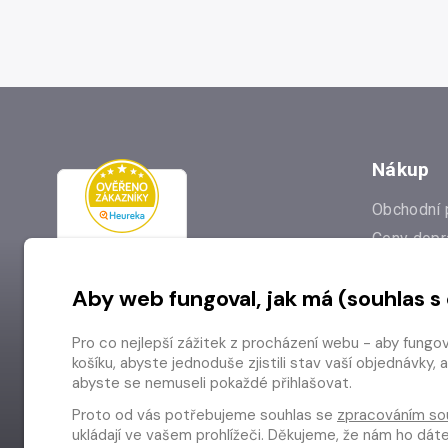
Nákup
Obchodní 
Ceny dopr
Reklamac
Aby web fungoval, jak má (souhlas s
Prodejna
Nejčastějš
Pro co nejlepší zážitek z procházení webu - aby fungo
Odstoupen
košíku, abyste jednoduše zjistili stav vaší objednávk
abyste se nemuseli pokaždé přihlašovat.
Proto od vás potřebujeme souhlas se
zpracováním so
ukládají ve vašem prohlížeči. Děkujeme, že nám ho dá