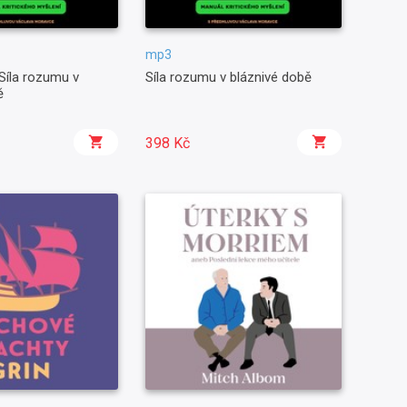
mp3
Síla rozumu v
Síla rozumu v bláznivé době
ě
398 Kč