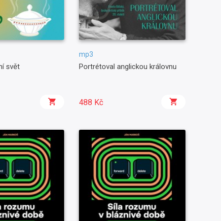
mp3
ní svět
Portrétoval anglickou královnu
488 Kč