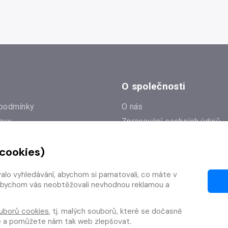
O společnosti
podmínky
O nás
avy
Zpracování osobních údajů
e
Zásady práce s cookies
 cookies)
Klub Radioservis
í dotazy
Kontakty
valo vyhledávání, abychom si pamatovali, co máte v
í od smlouvy
y, abychom vás neobtěžovali nevhodnou reklamou a
uborů cookies
, tj. malých souborů, které se dočasně
te a pomůžete nám tak web zlepšovat.