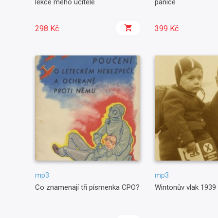
lekce mého učitele
panice
298 Kč
399 Kč
mp3
mp3
Co znamenají tři písmenka CPO?
Wintonův vlak 1939