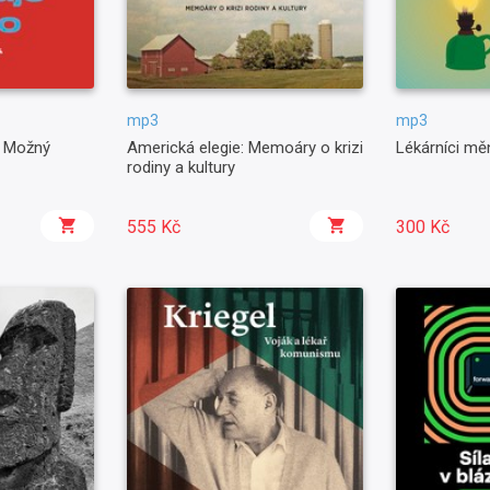
mp3
mp3
: Možný
Americká elegie: Memoáry o krizi
Lékárníci mě
rodiny a kultury
555 Kč
300 Kč