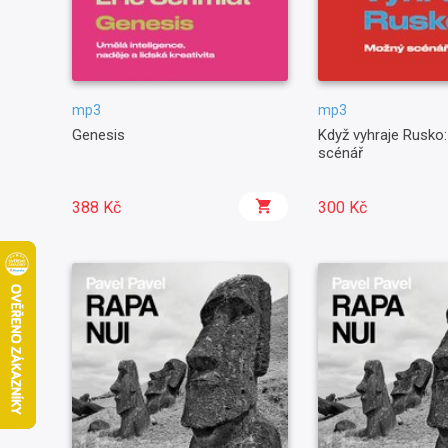
mp3
mp3
Genesis
Když vyhraje Rusko
scénář
388 Kč
300 Kč