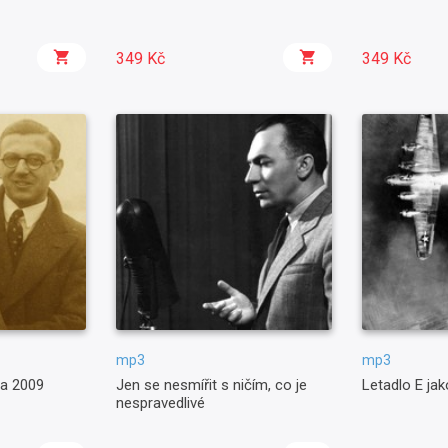
349 Kč
349 Kč
mp3
mp3
 a 2009
Jen se nesmířit s ničím, co je
Letadlo E ja
nespravedlivé