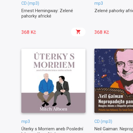
CD (mp3)
mp3
Ernest Hemingway: Zelené
Zelené pahorky afri
pahorky africké
368 Kč
368 Kč
mp3
CD (mp3)
Úterky s Morriem aneb Poslední
Neil Gaiman: Nepro