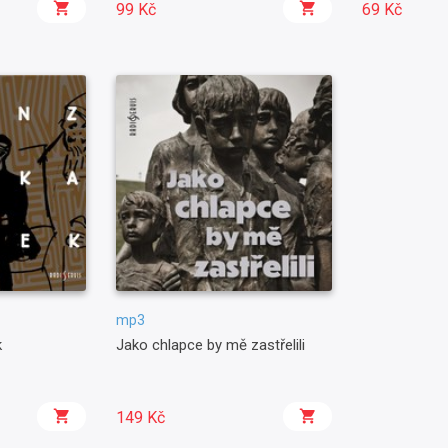
99 Kč
69 Kč
mp3
k
Jako chlapce by mě zastřelili
149 Kč