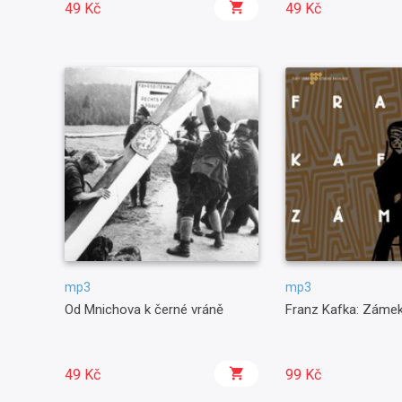
49 Kč
49 Kč
mp3
mp3
Od Mnichova k černé vráně
Franz Kafka: Záme
49 Kč
99 Kč