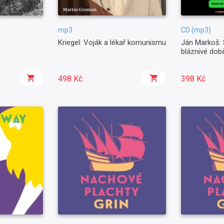
mp3
CD (mp3)
Kriegel: Voják a lékař komunismu
Ján Markoš: 
bláznivé dob
498 Kč
398 Kč