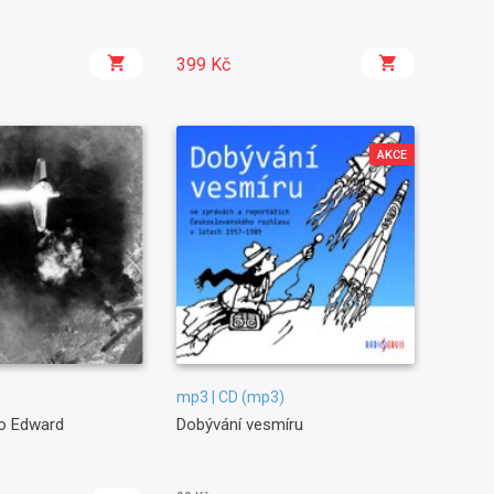
399 Kč
AKCE
mp3 | CD (mp3)
ko Edward
Dobývání vesmíru