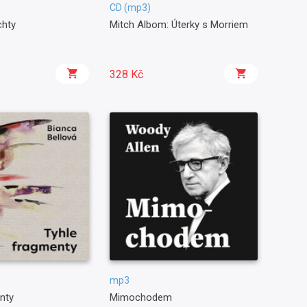
CD (mp3)
chty
Mitch Albom: Úterky s Morriem
328 Kč
mp3
nty
Mimochodem