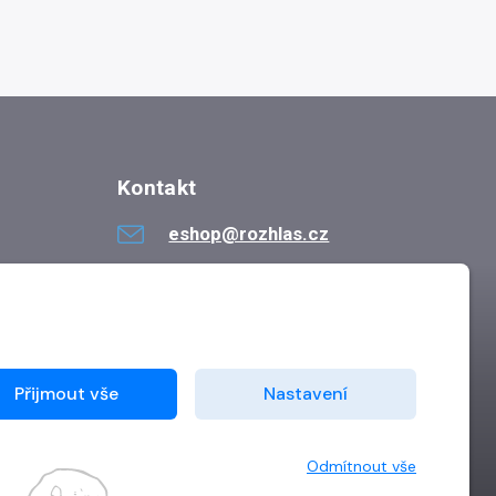
Kontakt
eshop@rozhlas.cz
724 819 319
Po - Pá 8:30 - 16:30
Přijmout vše
Nastavení
Odmítnout vše