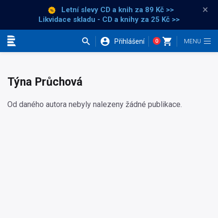
×
Letní slevy CD a knih
za 89 Kč >>
Likvidace skladu - CD a knihy za 25 Kč >>
Přihlášení
0
Kategorie
Týna Průchová
Od daného autora nebyly nalezeny žádné publikace.