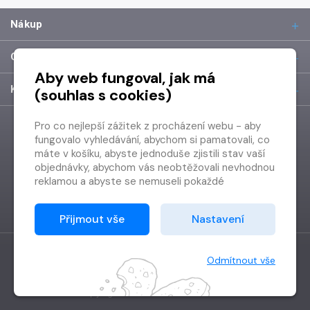
Nákup
O společnosti
Aby web fungoval, jak má
Kontakt
(souhlas s cookies)
Pro co nejlepší zážitek z procházení webu - aby
fungovalo vyhledávání, abychom si pamatovali, co
máte v košíku, abyste jednoduše zjistili stav vaší
objednávky, abychom vás neobtěžovali nevhodnou
reklamou a abyste se nemuseli pokaždé
přihlašovat.
Proto od vás potřebujeme souhlas se
Přijmout vše
Nastavení
zpracováním souborů cookies
, tj. malých souborů,
které se dočasně ukládají ve vašem prohlížeči.
Děkujeme, že nám ho dáte a pomůžete nám tak
Odmítnout vše
web zlepšovat.
Vytvořilo
Grand IT s.r.o.
Copyright © 2026 Radioservis a.s.