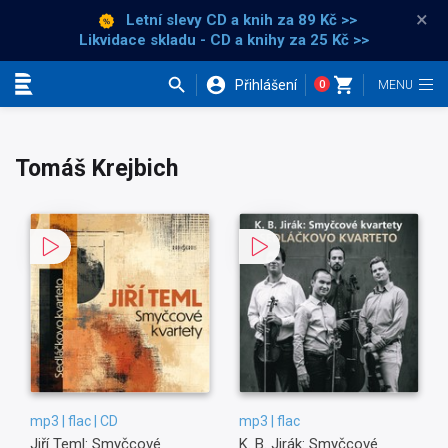
×
Letní slevy CD a knih
za 89 Kč >>
Likvidace skladu - CD a knihy za 25 Kč >>
Přihlášení
0
Kategorie
Tomáš Krejbich
mp3 | flac | CD
mp3 | flac
Jiří Teml: Smyčcové
K. B. Jirák: Smyčcové