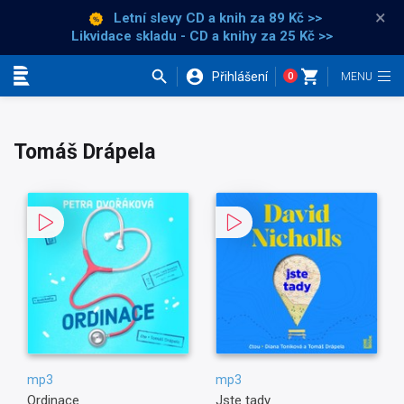
×
Letní slevy CD a knih
za 89 Kč >>
Likvidace skladu - CD a knihy za 25 Kč >>
Přihlášení
0
Kategorie
Tomáš Drápela
mp3
mp3
Ordinace
Jste tady