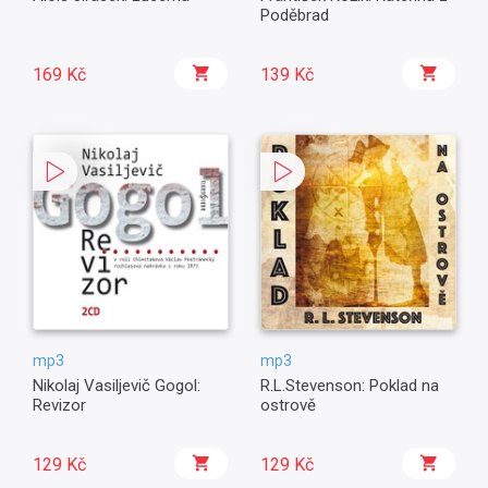
Poděbrad
169 Kč
139 Kč
mp3
mp3
Nikolaj Vasiljevič Gogol:
R.L.Stevenson: Poklad na
Revizor
ostrově
129 Kč
129 Kč