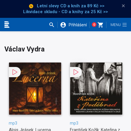
×
Letní slevy CD a knih
za 89 Kč >>
Likvidace skladu - CD a knihy za 25 Kč >>
Přihlášení
0
Kategorie
Václav Vydra
mp3
mp3
Alois Jirásek: Lucerna
František Kožík: Kateřina z