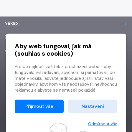
Nákup
O společnosti
Aby web fungoval, jak má
Kontakt
(souhlas s cookies)
Pro co nejlepší zážitek z procházení webu - aby
fungovalo vyhledávání, abychom si pamatovali, co
máte v košíku, abyste jednoduše zjistili stav vaší
objednávky, abychom vás neobtěžovali nevhodnou
reklamou a abyste se nemuseli pokaždé
přihlašovat.
Proto od vás potřebujeme souhlas se
Přijmout vše
Nastavení
zpracováním souborů cookies
, tj. malých souborů,
které se dočasně ukládají ve vašem prohlížeči.
Děkujeme, že nám ho dáte a pomůžete nám tak
Odmítnout vše
web zlepšovat.
Vytvořilo
Grand IT s.r.o.