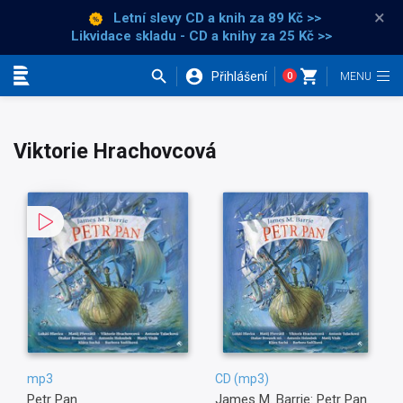
×
Letní slevy CD a knih
za 89 Kč >>
Likvidace skladu - CD a knihy za 25 Kč >>
Přihlášení
0
Kategorie
Viktorie Hrachovcová
mp3
CD (mp3)
Petr Pan
James M. Barrie: Petr Pan