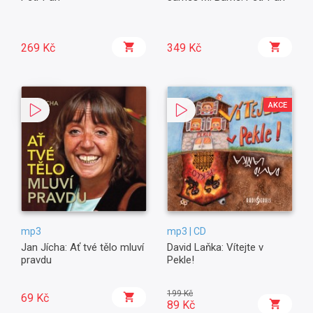
269 Kč
349 Kč
AKCE
mp3
mp3 | CD
Jan Jícha: Ať tvé tělo mluví
David Laňka: Vítejte v
pravdu
Pekle!
199 Kč
69 Kč
89 Kč