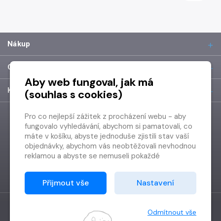
Nákup
O společnosti
Aby web fungoval, jak má
Kontakt
(souhlas s cookies)
Pro co nejlepší zážitek z procházení webu - aby
fungovalo vyhledávání, abychom si pamatovali, co
máte v košíku, abyste jednoduše zjistili stav vaší
objednávky, abychom vás neobtěžovali nevhodnou
reklamou a abyste se nemuseli pokaždé
přihlašovat.
Proto od vás potřebujeme souhlas se
Přijmout vše
Nastavení
zpracováním souborů cookies
, tj. malých souborů,
které se dočasně ukládají ve vašem prohlížeči.
Děkujeme, že nám ho dáte a pomůžete nám tak
Odmítnout vše