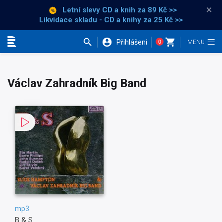
×
Letní slevy CD a knih
za 89 Kč >>
Likvidace skladu - CD a knihy za 25 Kč >>
Přihlášení
0
Kategorie
Václav Zahradník Big Band
mp3
B & S