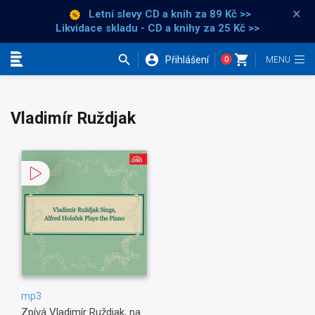
×
Letní slevy CD a knih
za 89 Kč >>
Likvidace skladu - CD a knihy za 25 Kč >>
Přihlášení
0
Kategorie
Vladimír Ruždjak
mp3
Zpívá Vladimír Ruždjak, na