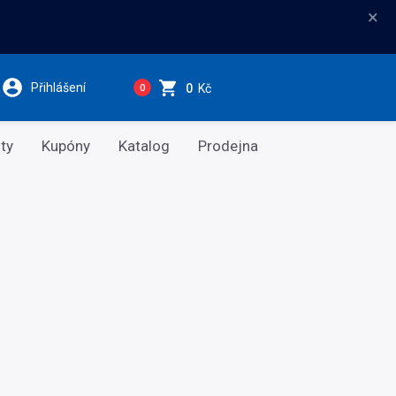
×
Přihlášení
0
Kč
0
ty
Kupóny
Katalog
Prodejna