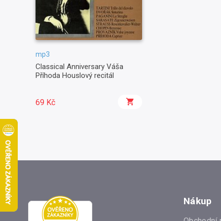
mp3
Classical Anniversary Váša
Příhoda Houslový recitál
69 Kč
Nákup
Obchodní 