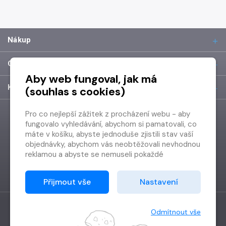
Nákup
O společnosti
Aby web fungoval, jak má
Kontakt
(souhlas s cookies)
Pro co nejlepší zážitek z procházení webu - aby
fungovalo vyhledávání, abychom si pamatovali, co
máte v košíku, abyste jednoduše zjistili stav vaší
objednávky, abychom vás neobtěžovali nevhodnou
reklamou a abyste se nemuseli pokaždé
přihlašovat.
Proto od vás potřebujeme souhlas se
Přijmout vše
Nastavení
zpracováním souborů cookies
, tj. malých souborů,
které se dočasně ukládají ve vašem prohlížeči.
Děkujeme, že nám ho dáte a pomůžete nám tak
Odmítnout vše
web zlepšovat.
Vytvořilo
Grand IT s.r.o.