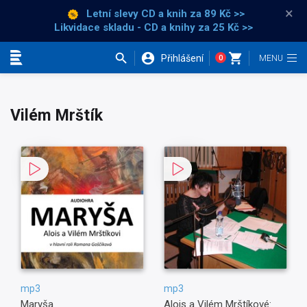
×
Letní slevy CD a knih
za 89 Kč >>
Likvidace skladu - CD a knihy za 25 Kč >>
Přihlášení
0
Kategorie
Vilém Mrštík
mp3
mp3
Maryša
Alois a Vilém Mrštíkové: