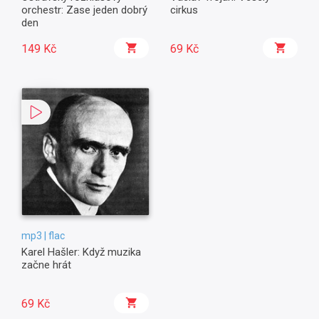
orchestr: Zase jeden dobrý
cirkus
den
149 Kč
69 Kč
mp3 | flac
Karel Hašler: Když muzika
začne hrát
69 Kč