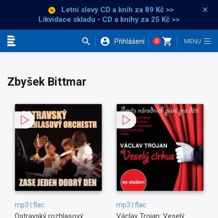
×
Letní slevy CD a knih
za 89 Kč >>
Likvidace skladu - CD a knihy za 25 Kč >>
Přihlášení
0
Kategorie
Zbyšek Bittmar
mp3 | flac
mp3 | flac
Ostravský rozhlasový
Václav Trojan: Veselý