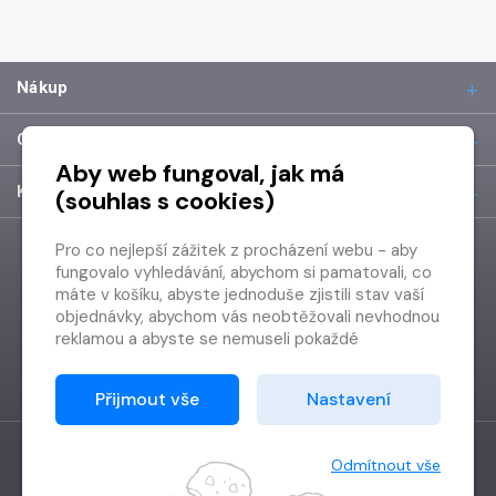
Nákup
O společnosti
Aby web fungoval, jak má
Kontakt
(souhlas s cookies)
Pro co nejlepší zážitek z procházení webu - aby
fungovalo vyhledávání, abychom si pamatovali, co
máte v košíku, abyste jednoduše zjistili stav vaší
objednávky, abychom vás neobtěžovali nevhodnou
reklamou a abyste se nemuseli pokaždé
přihlašovat.
Proto od vás potřebujeme souhlas se
Přijmout vše
Nastavení
zpracováním souborů cookies
, tj. malých souborů,
které se dočasně ukládají ve vašem prohlížeči.
Děkujeme, že nám ho dáte a pomůžete nám tak
Odmítnout vše
web zlepšovat.
Vytvořilo
Grand IT s.r.o.