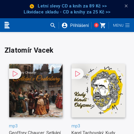
×
Letní slevy CD a knih
za 89 Kč >>
Likvidace skladu - CD a knihy za 25 Kč >>
Přihlášení
0
Kategorie
Zlatomír Vacek
mp3
mp3
Geoffrey Chaucer: Setkání
Karel Tachovský: Kudy