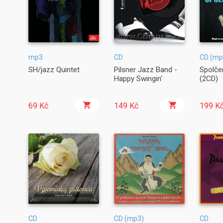
mp3
CD
CD (mp
SH/jazz Quintet
Pilsner Jazz Band -
Spolče
Happy Swingin'
(2CD)
69 Kč
149 Kč
199 K
CD
CD (mp3)
CD