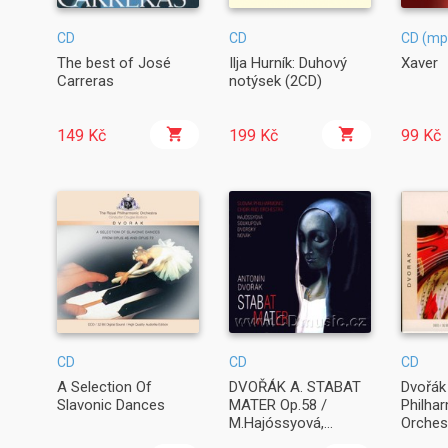
CD
CD
CD (mp
The best of José
Ilja Hurník: Duhový
Xaver
Carreras
notýsek (2CD)
149 Kč
199 Kč
99 Kč
CD
CD
CD
A Selection Of
DVOŘÁK A. STABAT
Dvořák
Slavonic Dances
MATER Op.58 /
Philha
M.Hajóssyová,
Orches
V.Soukupová,
Menuh