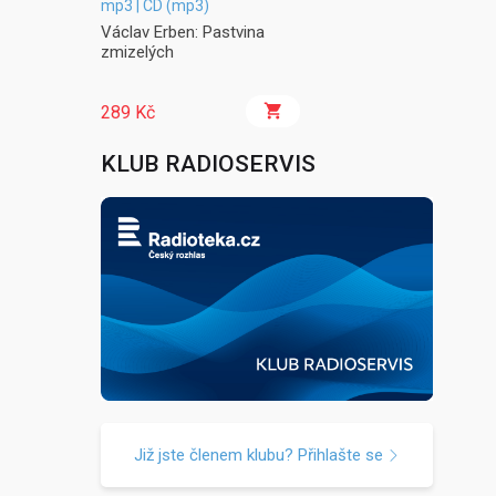
mp3 | CD (mp3)
Václav Erben: Pastvina
zmizelých
289 Kč
KLUB RADIOSERVIS
Již jste členem klubu? Přihlašte se