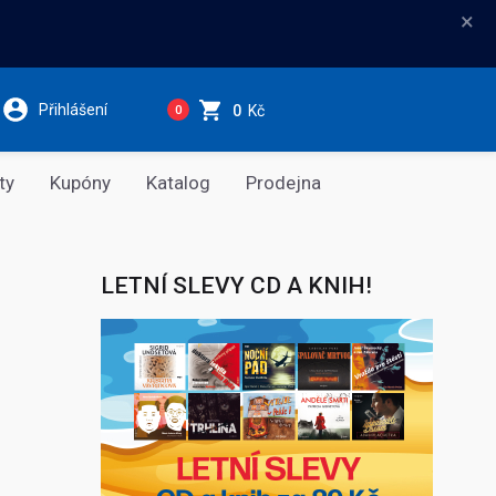
×
Přihlášení
0
Kč
0
ty
Kupóny
Katalog
Prodejna
LETNÍ SLEVY CD A KNIH!