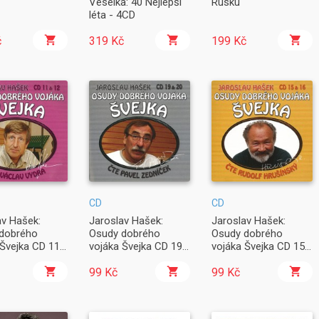
Veselka: 40 Nejlepší
Rusku
léta - 4CD
č
319 Kč
199 Kč
CD
CD
av Hašek:
Jaroslav Hašek:
Jaroslav Hašek:
dobrého
Osudy dobrého
Osudy dobrého
 Švejka CD 11
vojáka Švejka CD 19
vojáka Švejka CD 15
2CD)
& 20 (2CD)
& 16 (2CD)
99 Kč
99 Kč