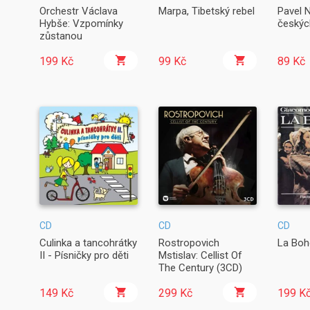
Orchestr Václava
Marpa, Tibetský rebel
Pavel N
Hybše: Vzpomínky
českýc
zůstanou
199 Kč
99 Kč
89 Kč
CD
CD
CD
Culinka a tancohrátky
Rostropovich
La Boh
II - Písničky pro děti
Mstislav: Cellist Of
The Century (3CD)
149 Kč
299 Kč
199 K