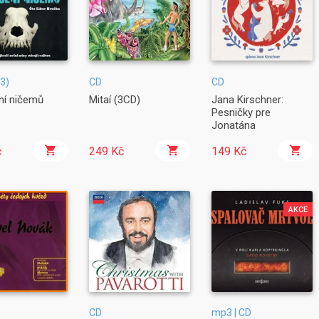
3)
CD
CD
ní ničemů
Mitaí (3CD)
Jana Kirschner:
Pesničky pre
Jonatána
č
249 Kč
149 Kč
AKCE
CD
mp3 | CD