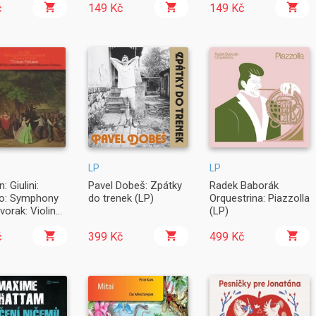
č
149 Kč
149 Kč
LP
LP
: Giulini:
Pavel Dobeš: Zpátky
Radek Baborák
o: Symphony
do trenek (LP)
Orquestrina: Piazzolla
vorak: Violin
(LP)
to Op.53:
ce Op.11
č
399 Kč
499 Kč