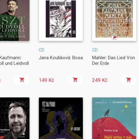
CD
CD
Kaufmann:
Jana Koubková: Bosa
Mahler: Das Lied Von
ll und Leidvoll
Der Erde
č
149 Kč
249 Kč