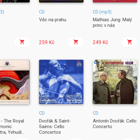
3)
CD
CD (mp3)
Věc na prahu
Mathias Jung: Malý
princ v nás
259 Kč
249 Kč
CD
CD
 - The Royal
Dvořák & Saint-
Antonín Dvořák: Cello
rmonic
Saëns: Cello
Concerto
tra, Yehudi
Concertos
in