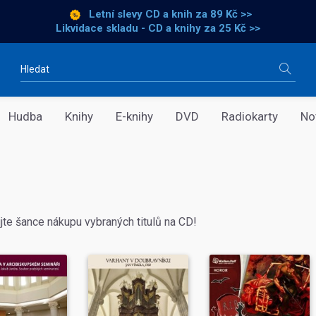
Letní slevy CD a knih
za 89 Kč >>
Likvidace skladu - CD a knihy za 25 Kč >>
Vyhledávání
Hudba
Knihy
E-knihy
DVD
Radiokarty
No
jte šance nákupu vybraných titulů na CD!