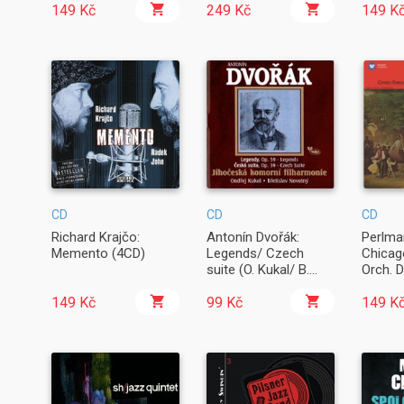
149 Kč
P.Dvorský, R.Novák
249 Kč
149 K
(2CD)
CD
CD
CD
Richard Krajčo:
Antonín Dvořák:
Perlman
Memento (4CD)
Legends/ Czech
Chicag
suite (O. Kukal/ B.
Orch. D
Novotný)
Concer
149 Kč
99 Kč
Roman
149 K