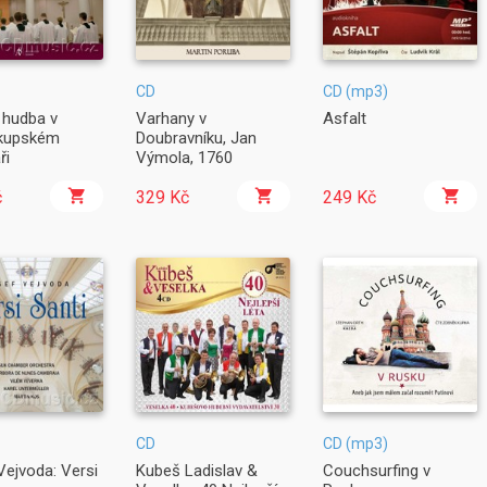
CD
CD (mp3)
 hudba v
Varhany v
Asfalt
skupském
Doubravníku, Jan
ři
Výmola, 1760
č
329 Kč
249 Kč
CD
CD (mp3)
Vejvoda: Versi
Kubeš Ladislav &
Couchsurfing v