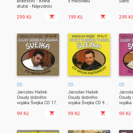
Bratrstvo - Kniha
z mězivěku
Santi
druhá - Nájezdníci
299 Kč
199 Kč
299 K
CD
CD
CD
Jaroslav Hašek:
Jaroslav Hašek:
Jarosl
Osudy dobrého
Osudy dobrého
Osudy 
vojáka Švejka CD 17
vojáka Švejka CD 9 &
vojáka
& 18
10
& 12 (
99 Kč
99 Kč
99 Kč