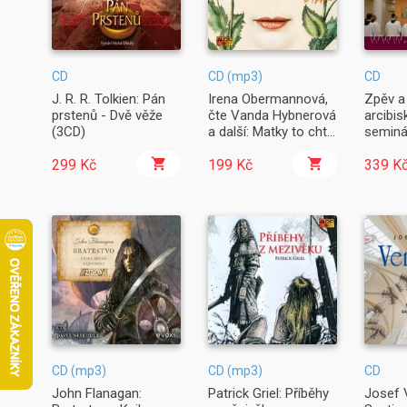
CD
CD (mp3)
CD
J. R. R. Tolkien: Pán
Irena Obermannová,
Zpěv a
prstenů - Dvě věže
čte Vanda Hybnerová
arcibi
(3CD)
a další: Matky to chtěj
seminá
taky
299 Kč
199 Kč
339 K
CD (mp3)
CD (mp3)
CD
John Flanagan:
Patrick Griel: Příběhy
Josef 