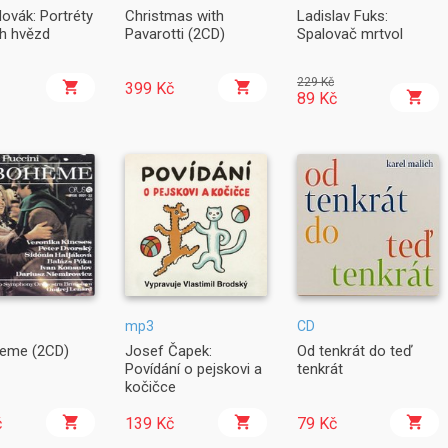
ovák: Portréty
Christmas with
Ladislav Fuks:
h hvězd
Pavarotti (2CD)
Spalovač mrtvol
229 Kč
399 Kč
89 Kč
mp3
CD
eme (2CD)
Josef Čapek:
Od tenkrát do teď
Povídání o pejskovi a
tenkrát
kočičce
č
139 Kč
79 Kč