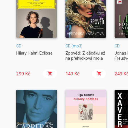
CD
CD (mp3)
CD
Hilary Hahn: Eclipse
Zpověď: Z děcáku až
Jonas 
na přehlídková mola
Freudvo
299 Kč
149 Kč
249 K